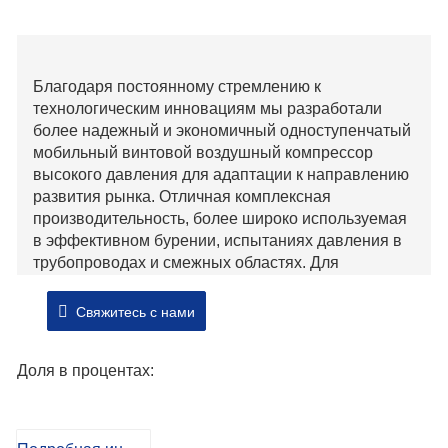
компрессор
Благодаря постоянному стремлению к
технологическим инновациям мы разработали
более надежный и экономичный одноступенчатый
мобильный винтовой воздушный компрессор
высокого давления для адаптации к направлению
развития рынка. Отличная комплексная
производительность, более широко используемая
в эффективном бурении, испытаниях давления в
трубопроводах и смежных областях. Для
использования в экстремальных условиях агрегат
оснащен сверхпрочным топливным фильтром,
Свяжитесь с нами
аккумулятором большой емкости и опциональным
подогревателем жидкости в холодной зоне,
Доля в процентах:
который нагревает блок цилиндров через цикл
охлаждения дизельного двигателя, так что вы
можете начать без забот.