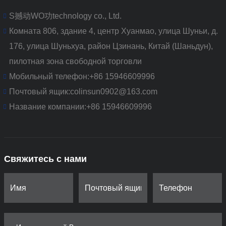
S撼动WO功technology co., Ltd.
Комната 806, здание 4, центр Хуанмао, улица Шуньи, д.
176, улица Шуньхуа, район Цзинань, Китай (Шаньдун),
пилотная зона свободной торговли
Мобильный телефон:
+86 15946609996
Почтовый ящик:
colinsun0902@163.com
Название компании:
+86 15946609996
Свяжитесь с нами