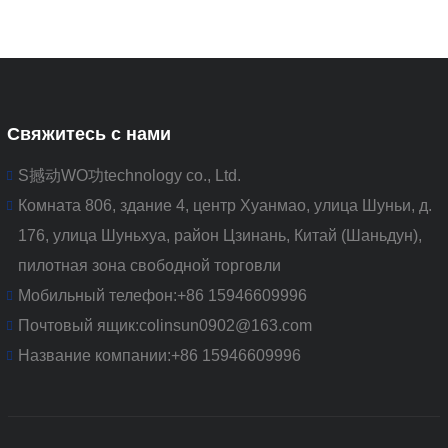
Свяжитесь с нами
S撼动WO功technology co., Ltd.
Комната 806, здание 4, центр Хуанмао, улица Шуньи, д.
176, улица Шуньхуа, район Цзинань, Китай (Шаньдун),
пилотная зона свободной торговли
Мобильный телефон:
+86 15946609996
Почтовый ящик:
colinsun0902@163.com
Название компании:
+86 15946609996