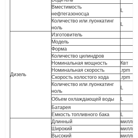
Вместимость
L
нефтегазоносца
Количество или луонкатинг
L
ноль
Изготовитель
Модель
Форма
Количество цилиндров
Номинальная мощность
Квт
Номинальная скорость
.rpm
Дизель
Скорость холостого хода
.rpm
Количество или луонкатинг
L
ноль
Объем охлаждающей воды
L
Батарея
Емкость топливного бака
L
Длинный
миллим
Широкий
миллим
Высокий
миллим