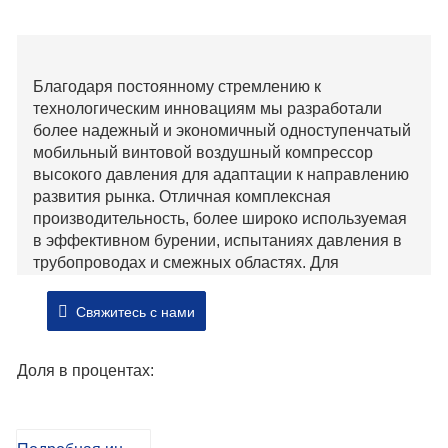
приводом для продажи
Благодаря постоянному стремлению к
технологическим инновациям мы разработали
более надежный и экономичный одноступенчатый
мобильный винтовой воздушный компрессор
высокого давления для адаптации к направлению
развития рынка. Отличная комплексная
производительность, более широко используемая
в эффективном бурении, испытаниях давления в
трубопроводах и смежных областях. Для
использования в экстремальных условиях агрегат
оснащен сверхпрочным топливным фильтром,
Свяжитесь с нами
аккумулятором большой емкости и опциональным
подогревателем жидкости в холодной зоне,
Доля в процентах:
который нагревает блок цилиндров через цикл
охлаждения дизельного двигателя, так что вы
можете начать без забот.